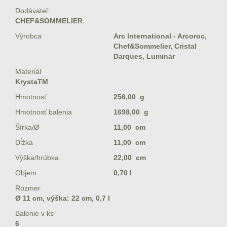
Dodávateľ
CHEF&SOMMELIER
Výrobca
Arc International - Arcoroc,
Chef&Sommelier, Cristal
Darques, Luminar
Materiál
KrystaTM
Hmotnosť
256,00 g
Hmotnosť balenia
1698,00 g
Šírka/Ø
11,00 cm
Dĺžka
11,00 cm
Výška/hrúbka
22,00 cm
Objem
0,70 l
Rozmer
Ø 11 cm, výška: 22 cm, 0,7 l
Balenie v ks
6