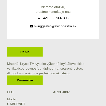
Ak máte otázku,
prosíme kontaktuje nás
+421 905 966 303
svinggastro@svinggastro.sk
Popis
Materiál KrystaTM:vysoko výkonné kryštáľové sklos
vynikajúcou pevnosťou, úplnou transparentnosťou,
dlhodobým leskom a perfektnou akustikou
Parametre
PLU
ARCFJ037
Model
CABERNET