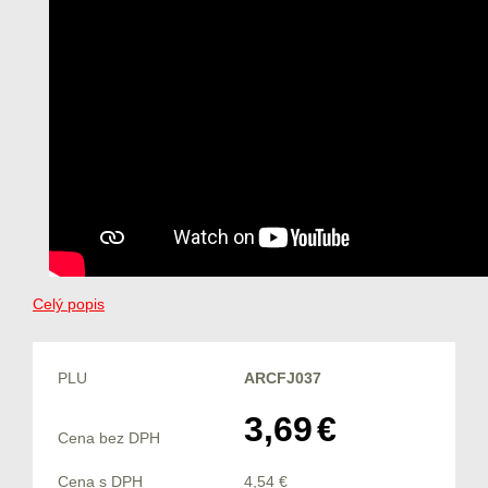
Celý popis
PLU
ARCFJ037
3,69
€
Cena bez DPH
Cena s DPH
4,54
€