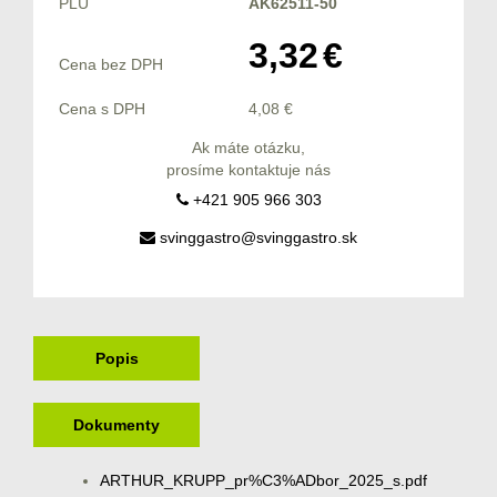
PLU
AK62511-50
3,32
€
Cena bez DPH
Cena s DPH
4,08
€
Ak máte otázku,
prosíme kontaktuje nás
+421 905 966 303
svinggastro@svinggastro.sk
Popis
Dokumenty
ARTHUR_KRUPP_pr%C3%ADbor_2025_s.pdf