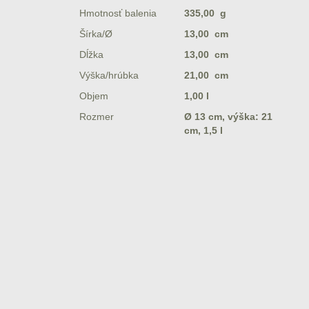
Hmotnosť balenia
335,00 g
Šírka/Ø
13,00 cm
Dĺžka
13,00 cm
Výška/hrúbka
21,00 cm
Objem
1,00 l
Rozmer
Ø 13 cm, výška: 21
cm, 1,5 l