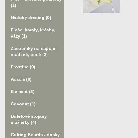
(1)
Nádoby dresing
(0)
Fľaše, karafy, krčahy,
vázy
(1)
Zásobníky na nápoje-
studené, teplé
(2)
Frostfire
(0)
Acacia
(0)
Element
(2)
Coconut
(1)
Bufetové stojany,
etažierky
(4)
Cutting Boards - dosky