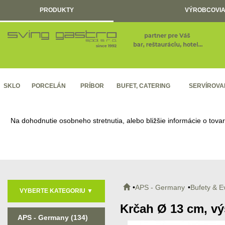
PRODUKTY
VÝROBCOVIA
SKLO
PORCELÁN
PRÍBOR
BUFET, CATERING
SERVÍROVA
Na dohodnutie osobneho stretnutia, alebo bližšie informácie o tova
APS - Germany
Bufety & E
VYBERTE KATEGORIU
▼
Krčah Ø 13 cm, vý
APS - Germany
(134)