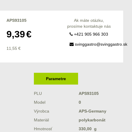
APS93105
Ak máte otázku,
prosíme kontaktuje nás
9,39
€
+421 905 966 303
svinggastro@svinggastro.sk
11,55
€
Parametre
PLU
APS93105
Model
0
Výrobca
APS-Germany
Materiál
polykarbonát
Hmotnosť
330,00 g