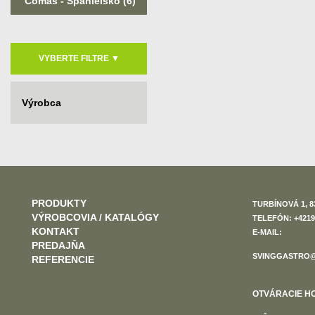
Comas - Španielsko
(6)
VYBERTE FILTRE
▼
Výrobca
PRODUKTY
TURBÍNOVÁ 1, 8
VÝROBCOVIA / KATALÓGY
TELEFÓN: +4219
KONTAKT
E-MAIL:
PREDAJŇA
SVINGGASTRO@
REFERENCIE
OTVÁRACIE HOD