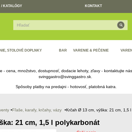
 / KATALÓGY
KONTAKT
NIE, STOLOVÉ DOPLNKY
BAR
VARENIE & PEČENIE
VAREN
re - cena, množstvo, dostupnosť, dodacie lehoty, zľavy - kontaktujte n
svinggastro@svinggastro.sk
.
Spôsoby platby na predajni - hotovosť, platobná katra.
venty
Fľaše, karafy, krčahy, vázy
Krčah Ø 13 cm, výška: 21 cm, 1,5 l
ška: 21 cm, 1,5 l polykarbonát