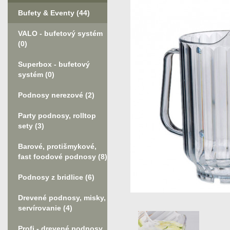
Bufety & Eventy
(44)
VALO - bufetový systém
(0)
Superbox - bufetový
systém
(0)
Podnosy nerezové
(2)
Party podnosy, rolltop
sety
(3)
Barové, protišmykové,
fast foodové podnosy
(8)
Podnosy z bridlice
(6)
Drevené podnosy, misky,
servírovanie
(4)
Profi - drevené podnosy