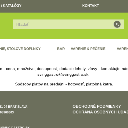
 / KATALÓGY
KONTAKT
NIE, STOLOVÉ DOPLNKY
BAR
VARENIE & PEČENIE
VAREN
re - cena, množstvo, dostupnosť, dodacie lehoty, zľavy - kontaktujte n
svinggastro@svinggastro.sk
.
Spôsoby platby na predajni - hotovosť, platobná katra.
OBCHODNÉ PODMIENKY
31 04 BRATISLAVA
OCHRANA OSOBNÝCH ÚDA
05966303
SVINGGASTRO.SK