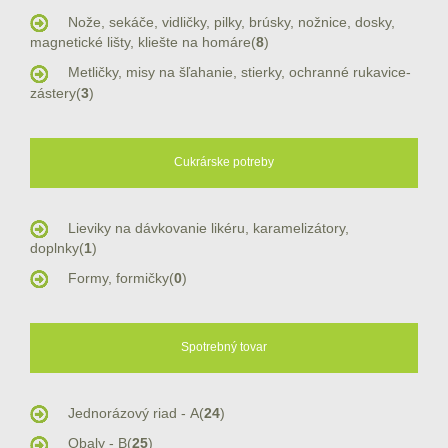
Nože, sekáče, vidličky, pilky, brúsky, nožnice, dosky,
magnetické lišty, kliešte na homáre(
8
)
Metličky, misy na šľahanie, stierky, ochranné rukavice-
zástery(
3
)
Cukrárske potreby
Lieviky na dávkovanie likéru, karamelizátory,
doplnky(
1
)
Formy, formičky(
0
)
Spotrebný tovar
Jednorázový riad - A(
24
)
Obaly - B(
25
)