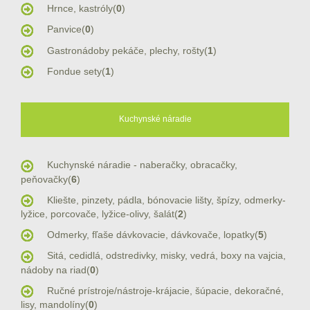
Hrnce, kastróly(
0
)
Panvice(
0
)
Gastronádoby pekáče, plechy, rošty(
1
)
Fondue sety(
1
)
Kuchynské náradie
Kuchynské náradie - naberačky, obracačky,
peňovačky(
6
)
Kliešte, pinzety, pádla, bónovacie lišty, špízy, odmerky-
lyžice, porcovače, lyžice-olivy, šalát(
2
)
Odmerky, fľaše dávkovacie, dávkovače, lopatky(
5
)
Sitá, cedidlá, odstredivky, misky, vedrá, boxy na vajcia,
nádoby na riad(
0
)
Ručné prístroje/nástroje-krájacie, šúpacie, dekoračné,
lisy, mandolíny(
0
)