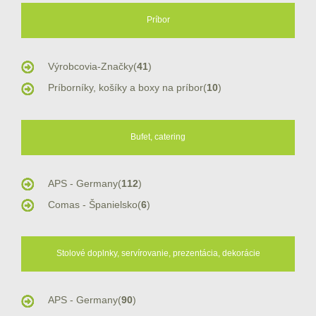
Príbor
Výrobcovia-Značky(
41
)
Príborníky, košíky a boxy na príbor(
10
)
Bufet, catering
APS - Germany(
112
)
Comas - Španielsko(
6
)
Stolové doplnky, servírovanie, prezentácia, dekorácie
APS - Germany(
90
)