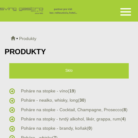
•
Produkty
PRODUKTY
Sklo
Poháre na stopke - víno(
19
)
Poháre - nealko, whisky, long(
30
)
Poháre na stopke - Cocktail, Champagne, Prosecco(
8
)
Poháre na stopky - tvrdý alkohol, likér, grappa, rum(
4
)
Poháre na stopke - brandy, koňak(
0
)
Poháre - whisky(
7
)