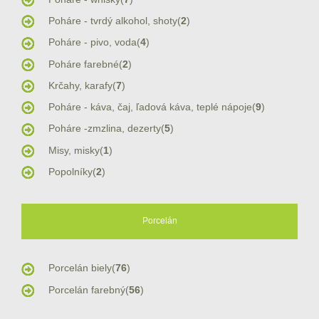
Poháre - tvrdý alkohol, shoty(
2
)
Poháre - pivo, voda(
4
)
Poháre farebné(
2
)
Krčahy, karafy(
7
)
Poháre - káva, čaj, ľadová káva, teplé nápoje(
9
)
Poháre -zmzlina, dezerty(
5
)
Misy, misky(
1
)
Popolníky(
2
)
Porcelán
Porcelán biely(
76
)
Porcelán farebný(
56
)