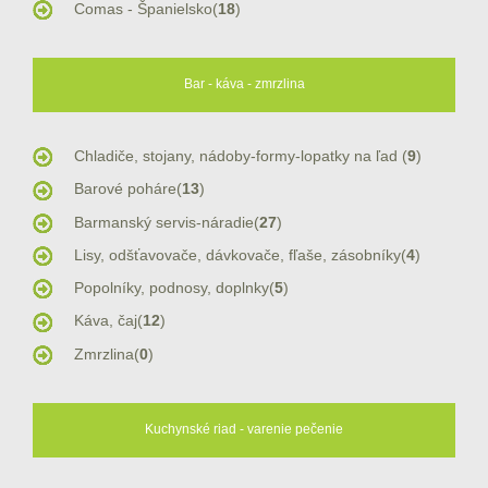
Comas - Španielsko(
18
)
Bar - káva - zmrzlina
Chladiče, stojany, nádoby-formy-lopatky na ľad (
9
)
Barové poháre(
13
)
Barmanský servis-náradie(
27
)
Lisy, odšťavovače, dávkovače, fľaše, zásobníky(
4
)
Popolníky, podnosy, doplnky(
5
)
Káva, čaj(
12
)
Zmrzlina(
0
)
Kuchynské riad - varenie pečenie