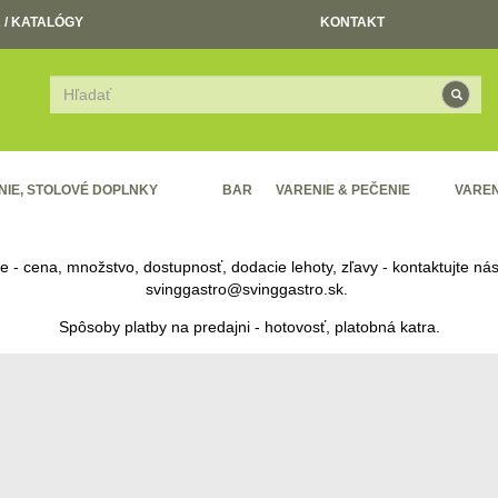
 / KATALÓGY
KONTAKT
NIE, STOLOVÉ DOPLNKY
BAR
VARENIE & PEČENIE
VAREN
re - cena, množstvo, dostupnosť, dodacie lehoty, zľavy - kontaktujte n
svinggastro@svinggastro.sk
.
Spôsoby platby na predajni - hotovosť, platobná katra.