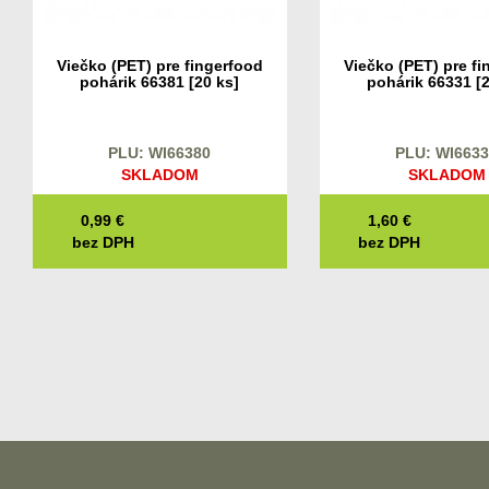
Viečko (PET) pre fingerfood
Viečko (PET) pre fi
pohárik 66381 [20 ks]
pohárik 66331 [2
PLU: WI66380
PLU: WI663
SKLADOM
SKLADOM
0,99
€
1,60
€
bez DPH
bez DPH