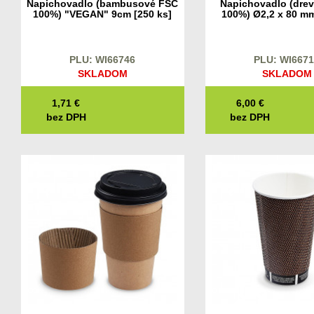
Napichovadlo (bambusové FSC
Napichovadlo (dre
100%) "VEGAN" 9cm [250 ks]
100%) Ø2,2 x 80 mm
PLU: WI66746
PLU: WI667
SKLADOM
SKLADOM
1,71
€
6,00
€
bez DPH
bez DPH