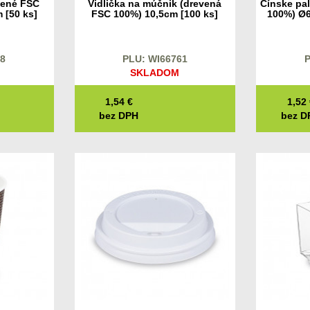
vené FSC
Vidlička na múčnik (drevená
Čínske pa
 [50 ks]
FSC 100%) 10,5cm [100 ks]
100%) Ø6
p
18
PLU: WI66761
P
SKLADOM
1,54
€
1,52
bez DPH
bez D