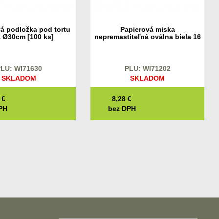
á podložka pod tortu
Papierová miska
a Ø30cm [100 ks]
nepremastiteľná oválna biela 16
x 9 x 3 cm [250 ks]
LU: WI71630
PLU: WI71202
SKLADOM
SKLADOM
€
8,28
€
PH
bez DPH