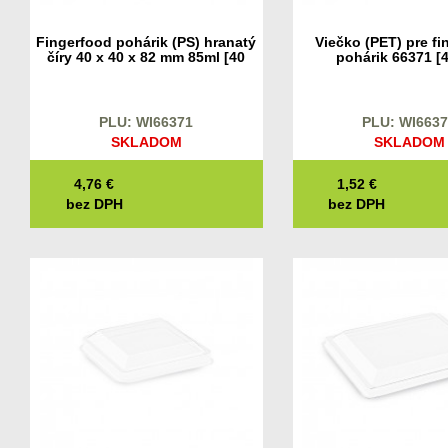
Fingerfood pohárik (PS) hranatý
Viečko (PET) pre fi
číry 40 x 40 x 82 mm 85ml [40
pohárik 66371 [4
ks]
PLU: WI66371
PLU: WI663
SKLADOM
SKLADOM
4,76
€
1,52
€
bez DPH
bez DPH