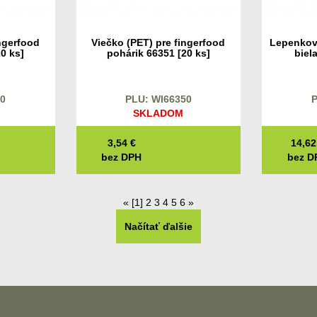
ngerfood
Viečko (PET) pre fingerfood
Lepenkov
0 ks]
pohárik 66351 [20 ks]
biel
30
PLU: WI66350
P
SKLADOM
3,54
€
14,62
bez DPH
bez D
«
[1]
2
3
4
5
6
»
Načítať ďalšie