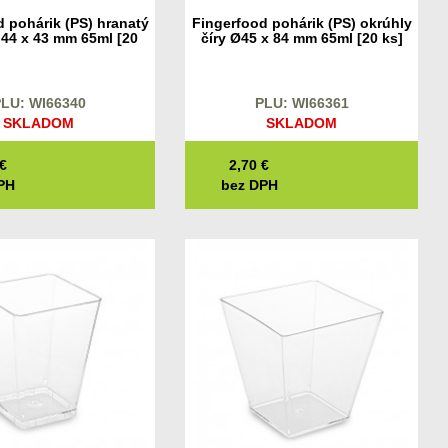
 pohárik (PS) hranatý
Fingerfood pohárik (PS) okrúhly
x 44 x 43 mm 65ml [20
číry Ø45 x 84 mm 65ml [20 ks]
ks]
LU: WI66340
PLU: WI66361
SKLADOM
SKLADOM
€
2,70
€
PH
bez DPH