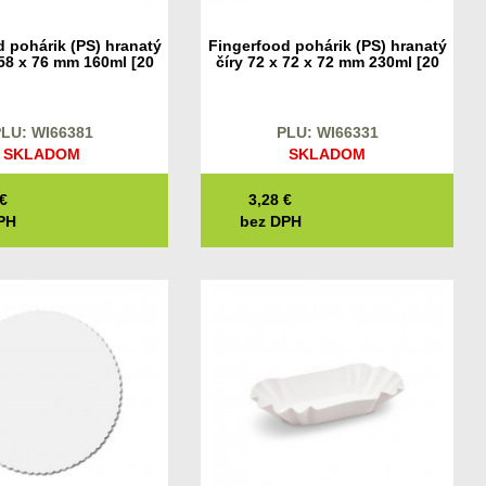
 pohárik (PS) hranatý
Fingerfood pohárik (PS) hranatý
 58 x 76 mm 160ml [20
číry 72 x 72 x 72 mm 230ml [20
ks]
ks]
LU: WI66381
PLU: WI66331
SKLADOM
SKLADOM
€
3,28
€
PH
bez DPH