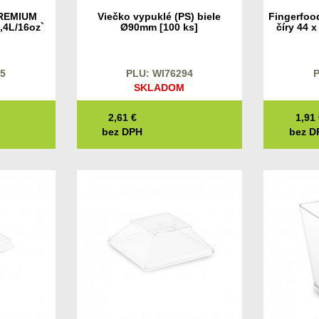
PREMIUM
Viečko vypuklé (PS) biele
Fingerfood
,4L/16oz`
Ø90mm [100 ks]
číry 44 
95
PLU: WI76294
P
SKLADOM
2,61
€
1,91
bez DPH
bez D