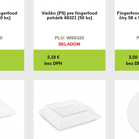
ngerfood
Viečko (PS) pre fingerfood
Fingerfood
0 ks]
pohárik 66321 [50 ks]
číry 58 x
70
PLU: WI66320
P
SKLADOM
3,18
€
3,50
bez DPH
bez D