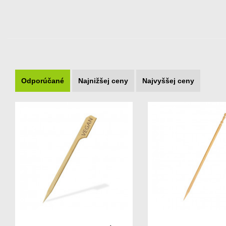
Odporúčané
Najnižšej ceny
Najvyššej ceny