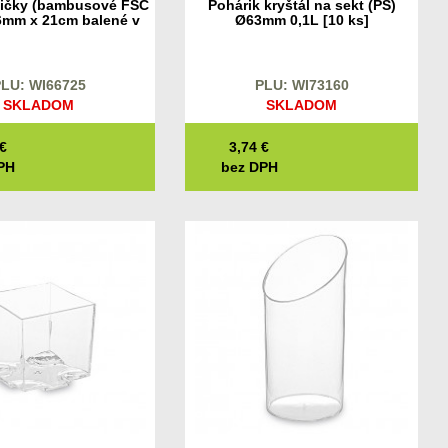
ličky (bambusové FSC
Pohárik kryštál na sekt (PS)
mm x 21cm balené v
Ø63mm 0,1L [10 ks]
áre [50 párov]
LU: WI66725
PLU: WI73160
SKLADOM
SKLADOM
€
3,74
€
PH
bez DPH