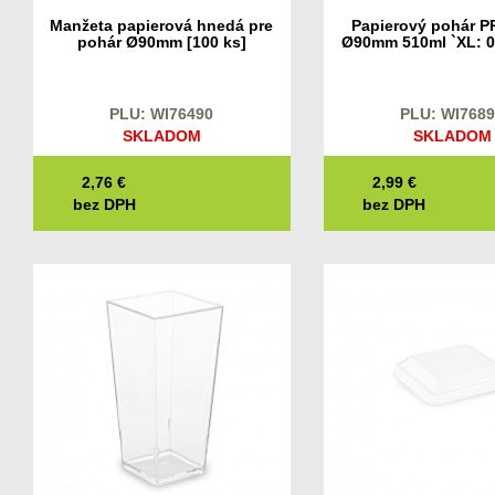
Manžeta papierová hnedá pre
Papierový pohár 
pohár Ø90mm [100 ks]
Ø90mm 510ml `XL: 0
[25 ks]
PLU: WI76490
PLU: WI768
SKLADOM
SKLADOM
2,76
€
2,99
€
bez DPH
bez DPH