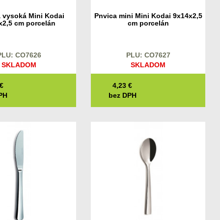
 vysoká Mini Kodai
Pnvica mini Mini Kodai 9x14x2,5
x2,5 cm porcelán
cm porcelán
PLU: CO7626
PLU: CO7627
SKLADOM
SKLADOM
€
4,23
€
PH
bez DPH