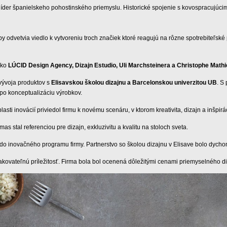
líder španielskeho pohostinského priemyslu. Historické spojenie s kovospracujúc
 odvetvia viedlo k vytvoreniu troch značiek ktoré reagujú na rôzne spotrebiteľské
ako
LÚCID Design Agency, Dizajn Estudio, Uli Marchsteinera a Christophe Math
vývoja produktov s
Elisavskou školou dizajnu a Barcelonskou univerzitou UB
. S
 po konceptualizáciu výrobkov.
sti inovácií priviedol firmu k novému scenáru, v ktorom kreativita, dizajn a inšpir
stal referenciou pre dizajn, exkluzivitu a kvalitu na stoloch sveta.
o inovačného programu firmy. Partnerstvo so školou dizajnu v Elisave bolo dycho
pakovateľnú príležitosť. Firma bola bol ocenená dôležitými cenami priemyselného di