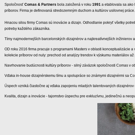
Spoločnosť
Comas & Partners
bola založená v roku
1991
a etablovala sa ako 
príborov. Firma je definovaná stredozemným duchom a kultúrov usilovnej práce.
Hnacou silou firmy Comas sú inovácie a dizajn. Odhodlanie pokryť všetky potreby
potreby každého zákazníka.
Tímy najmodernejších barcelonských dizajnérov a najkreatívnejších inžinierov 
OD roku 2016 firma pracuje s programami Masters v oblasti konceptualizácie a 
kolekcie príborov od nuly: prechod od analýzy trendov k výskumu materiálov až
Navrhovanie budúcnosti kultúry príborov - silný záväzok spoločnosti Comas v obla
Vďaka in-house dizajnérskemu tímu a spolupráce so známymi dizajnérmi sa Comas 
Úspech vzniká čiastočne aj vďaka zapojeniu mladých talentovaných dizajnérov d
Kvalita, dizajn a inovácie - tajomstvo úspechu pre exkluzívnu, jedinečnú a neo