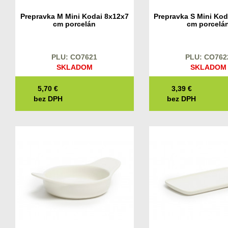
Prepravka M Mini Kodai 8x12x7
Prepravka S Mini Kod
cm porcelán
cm porcelá
PLU: CO7621
PLU: CO762
SKLADOM
SKLADOM
5,70
€
3,39
€
bez DPH
bez DPH