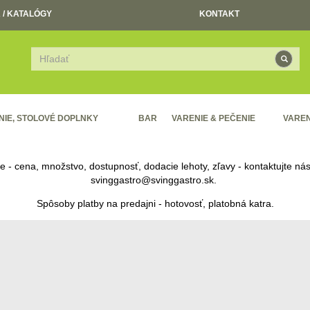
 / KATALÓGY
KONTAKT
NIE, STOLOVÉ DOPLNKY
BAR
VARENIE & PEČENIE
VAREN
re - cena, množstvo, dostupnosť, dodacie lehoty, zľavy - kontaktujte n
svinggastro@svinggastro.sk
.
Spôsoby platby na predajni - hotovosť, platobná katra.