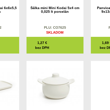
ai 6x6x5,5
Šálka mini Mini Kodai 5x4 cm
Panvica
n
0,025 lt porcelán
9x13
2
PLU: CO7625
SKLADOM
1,27
€
1,69
bez DPH
bez D