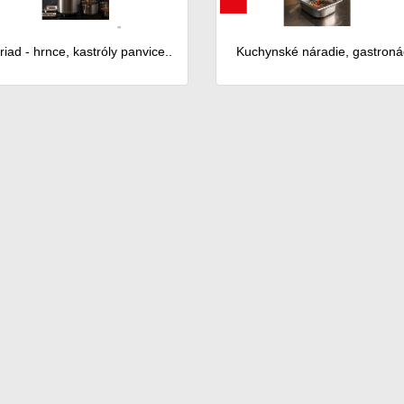
iad - hrnce, kastróly panvice..
Kuchynské náradie, gastron