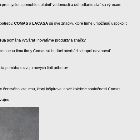
im preimyslom pomohlo uplatniť vedomosti a odhodlanie stať sa výrocom
 potreby.
COMAS
a
LACASA
sú dve značky, ktoré firme umožňujú uspokojiť
ieua
pomáha vytvárať inovatívne produkty a značky.
 pomocou tímu firmy Comas sú budúci návrhári schopní navrhovať
ácia pomáha rozvoju nových línii príborov.
m čerstvého vzduchu, ktorý inšpiroval nové kolekcie spoločnosti Comas.
zajnu.