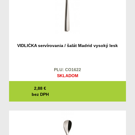
VIDLIČKA servírovania / šalát Madrid vysoký lesk
PLU: CO1622
SKLADOM
2,88
€
bez DPH