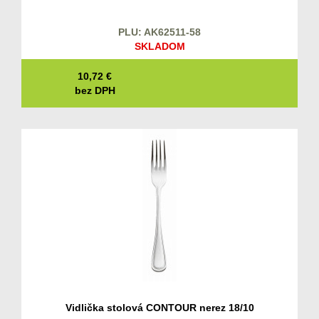
PLU: AK62511-58
SKLADOM
10,72
€
bez DPH
Vidlička stolová CONTOUR nerez 18/10