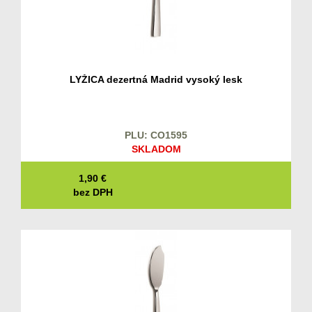
LYŽICA dezertná Madrid vysoký lesk
PLU: CO1595
SKLADOM
1,90
€
bez DPH