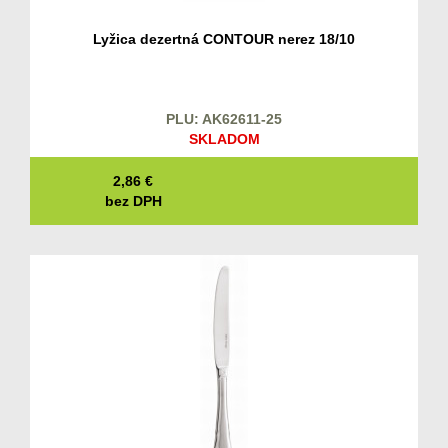
Lyžica dezertná CONTOUR nerez 18/10
PLU: AK62611-25
SKLADOM
2,86
€
bez DPH