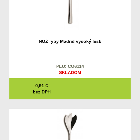
NÔŽ ryby Madrid vysoký lesk
PLU: CO6114
SKLADOM
0,91
€
bez DPH