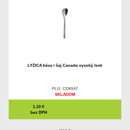
LYŽICA káva / čaj Canada vysoký lesk
PLU: CO6547
SKLADOM
1,10
€
bez DPH