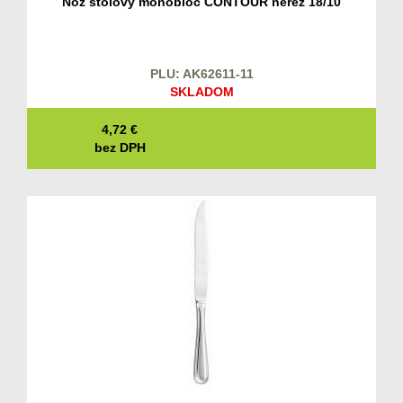
Nôž stolový monobloc CONTOUR nerez 18/10
PLU: AK62611-11
SKLADOM
4,72
€
bez DPH