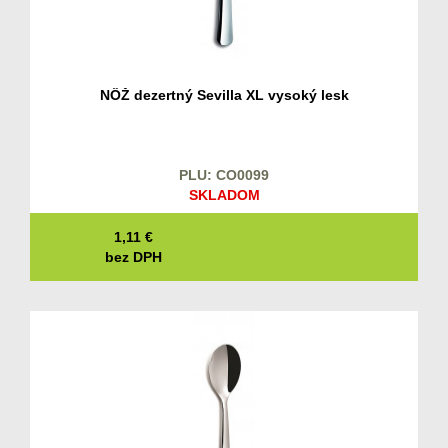
NÔŽ dezertný Sevilla XL vysoký lesk
PLU: CO0099
SKLADOM
1,11
€
bez DPH