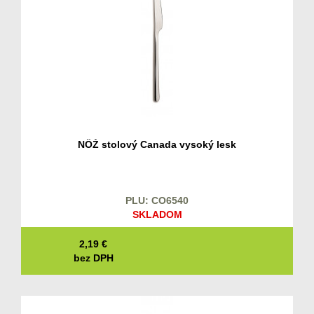
NÔŽ stolový Canada vysoký lesk
PLU: CO6540
SKLADOM
2,19
€
bez DPH