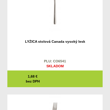
LYŽICA stolová Canada vysoký lesk
PLU: CO6541
SKLADOM
1,68
€
bez DPH