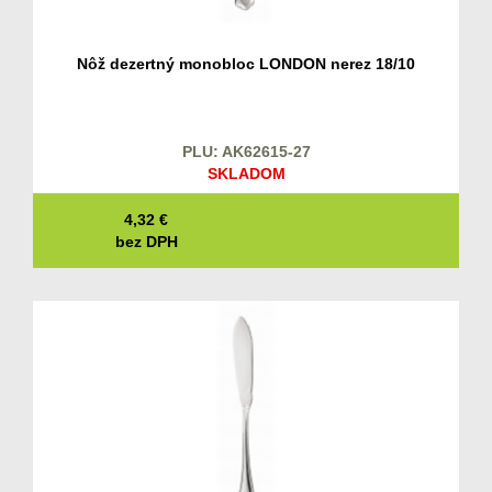
Nôž dezertný monobloc LONDON nerez 18/10
PLU: AK62615-27
SKLADOM
4,32
€
bez DPH