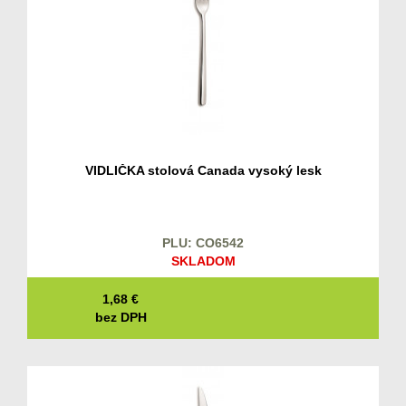
VIDLIČKA stolová Canada vysoký lesk
PLU: CO6542
SKLADOM
1,68
€
bez DPH