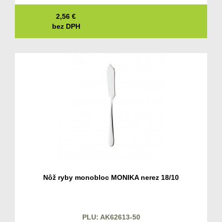
2,56
€
bez DPH
Nôž ryby monobloc MONIKA nerez 18/10
PLU: AK62613-50