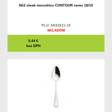
Nôž steak monobloc CONTOUR nerez 18/10
PLU: AK62611-19
SKLADOM
5,44
€
bez DPH