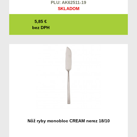
PLU: AK62511-19
SKLADOM
5,85
€
bez DPH
Nôž ryby monobloc CREAM nerez 18/10