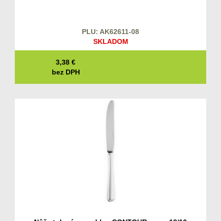
PLU: AK62611-08
SKLADOM
3,38
€
bez DPH