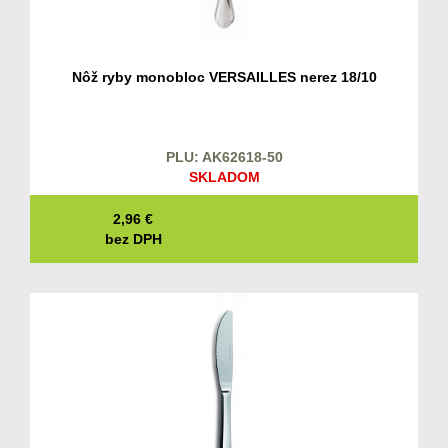
Nôž ryby monobloc VERSAILLES nerez 18/10
PLU: AK62618-50
SKLADOM
2,96
€
bez DPH