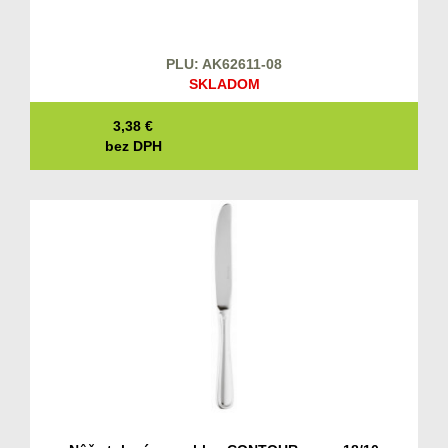
PLU: AK62611-08
SKLADOM
3,38
€
bez DPH