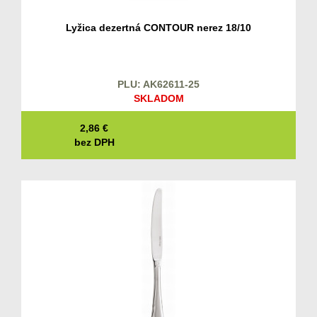
Lyžica dezertná CONTOUR nerez 18/10
PLU: AK62611-25
SKLADOM
2,86
€
bez DPH