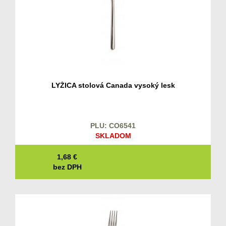
LYŽICA stolová Canada vysoký lesk
PLU: CO6541
SKLADOM
1,68
€
bez DPH