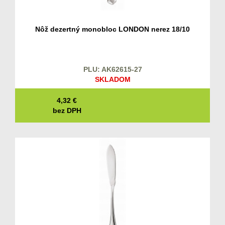
Nôž dezertný monobloc LONDON nerez 18/10
PLU: AK62615-27
SKLADOM
4,32
€
bez DPH