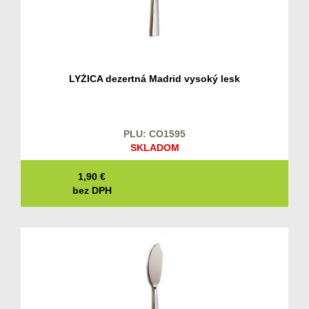
LYŽICA dezertná Madrid vysoký lesk
PLU: CO1595
SKLADOM
1,90
€
bez DPH