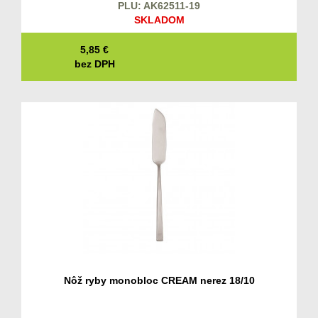
PLU: AK62511-19
SKLADOM
5,85
€
bez DPH
Nôž ryby monobloc CREAM nerez 18/10