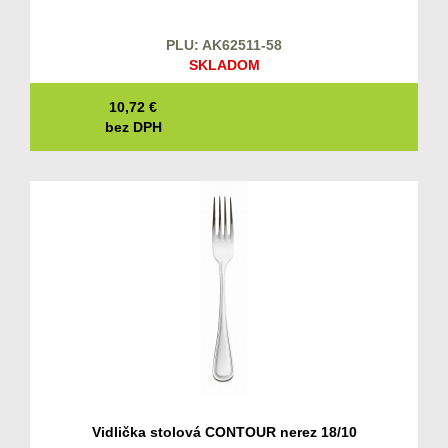
PLU: AK62511-58
SKLADOM
10,72
€
bez DPH
Vidlička stolová CONTOUR nerez 18/10