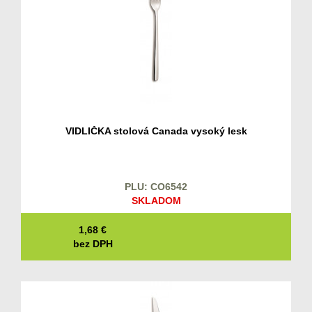
VIDLIČKA stolová Canada vysoký lesk
PLU: CO6542
SKLADOM
1,68
€
bez DPH