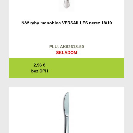
Nôž ryby monobloc VERSAILLES nerez 18/10
PLU: AK62618-50
SKLADOM
2,96
€
bez DPH