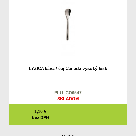
LYŽICA káva / čaj Canada vysoký lesk
PLU: CO6547
SKLADOM
1,10
€
bez DPH