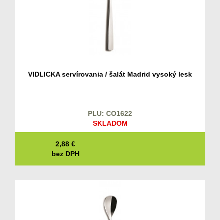
VIDLIČKA servírovania / šalát Madrid vysoký lesk
PLU: CO1622
SKLADOM
2,88
€
bez DPH