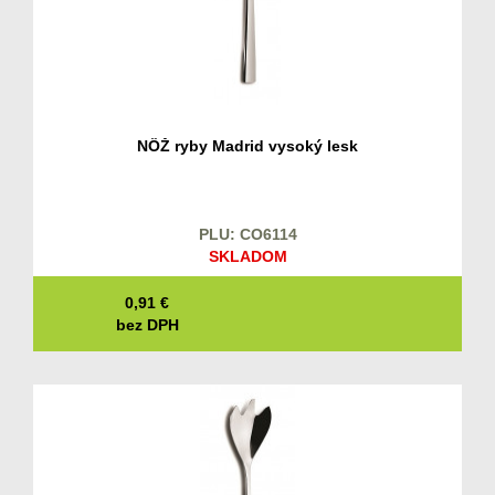
NÔŽ ryby Madrid vysoký lesk
PLU: CO6114
SKLADOM
0,91
€
bez DPH