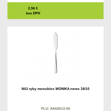
2,56
€
bez DPH
Nôž ryby monobloc MONIKA nerez 18/10
PLU: AK62613-50