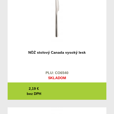
NÔŽ stolový Canada vysoký lesk
PLU: CO6540
SKLADOM
2,19
€
bez DPH