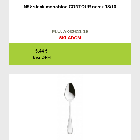
Nôž steak monobloc CONTOUR nerez 18/10
PLU: AK62611-19
SKLADOM
5,44
€
bez DPH