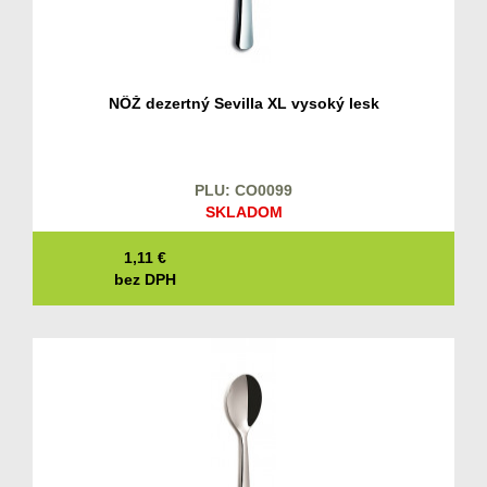
NÔŽ dezertný Sevilla XL vysoký lesk
PLU: CO0099
SKLADOM
1,11
€
bez DPH