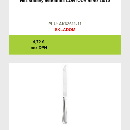
Nôž stolový monobloc CONTOUR nerez 18/10
PLU: AK62611-11
SKLADOM
4,72
€
bez DPH