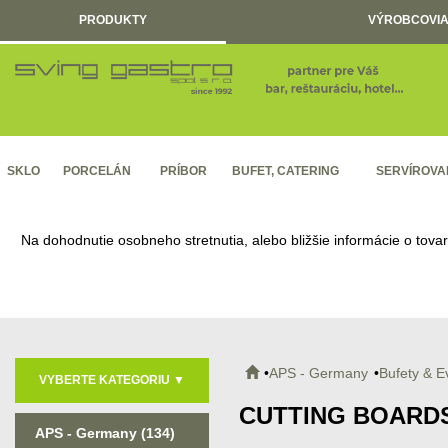
PRODUKTY
VÝROBCOVIA
SKLO
PORCELÁN
PRÍBOR
BUFET, CATERING
SERVÍROVA
Na dohodnutie osobneho stretnutia, alebo bližšie informácie o tova
APS - Germany
Bufety & E
VYBERTE KATEGORIU
▼
CUTTING BOARDS
APS - Germany
(134)