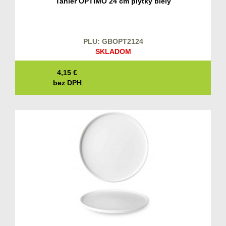
Tanier OPTIMO 24 cm plytký biely
PLU: GBOPT2124
SKLADOM
4,15
€
bez DPH