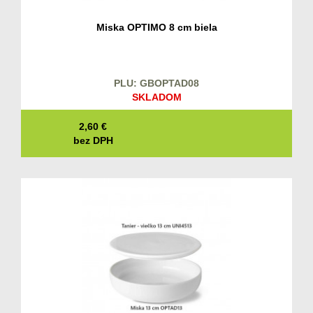
Miska OPTIMO 8 cm biela
PLU: GBOPTAD08
SKLADOM
2,60
€
bez DPH