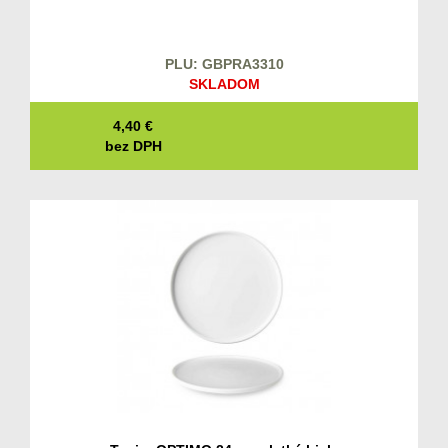
PLU: GBPRA3310
SKLADOM
4,40
€
bez DPH