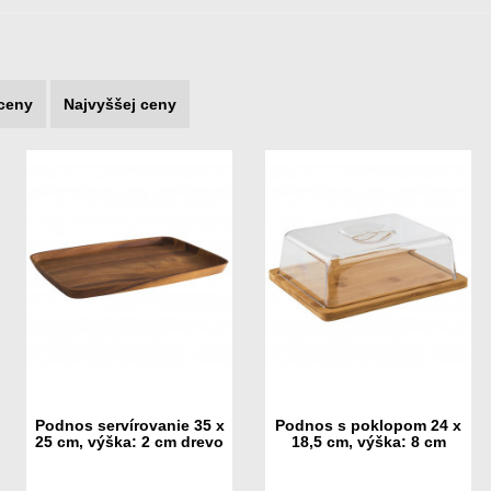
 ceny
Najvyššej ceny
Podnos servírovanie 35 x
Podnos s poklopom 24 x
25 cm, výška: 2 cm drevo
18,5 cm, výška: 8 cm
agát naolejované
polystyrén/drevo bambus