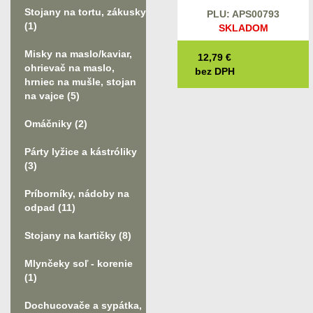
Stojany na tortu, zákusky
PLU: APS00793
(1)
SKLADOM
Misky na maslo/kaviar,
12,79
€
ohrievač na maslo,
bez DPH
hrniec na mušle, stojan
na vajce
(5)
Omáčniky
(2)
Párty lyžice a kástróliky
(3)
Príborníky, nádoby na
odpad
(11)
Stojany na kartičky
(8)
Mlynčeky soľ - korenie
(1)
Dochucovače a sypátka,