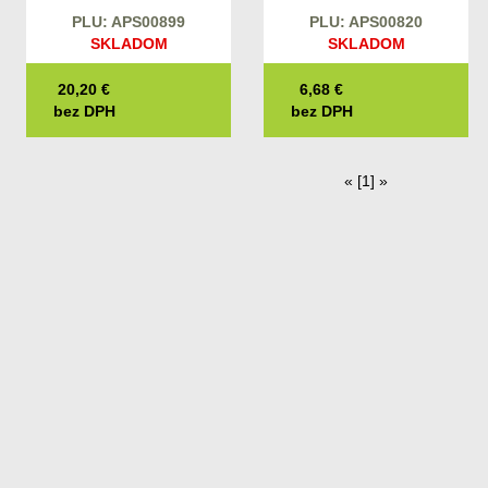
PLU: APS00899
PLU: APS00820
SKLADOM
SKLADOM
20,20
€
6,68
€
bez DPH
bez DPH
«
[1]
»