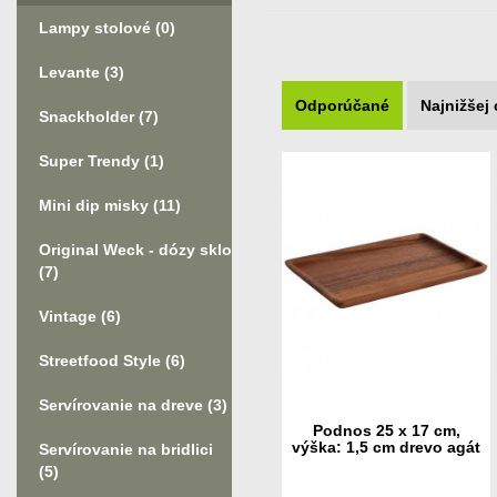
Lampy stolové
(0)
Levante
(3)
Odporúčané
Najnižšej
Snackholder
(7)
Super Trendy
(1)
Mini dip misky
(11)
Original Weck - dózy sklo
(7)
Vintage
(6)
Streetfood Style
(6)
Servírovanie na dreve
(3)
Podnos 25 x 17 cm,
výška: 1,5 cm drevo agát
Servírovanie na bridlici
olejovaný
(5)