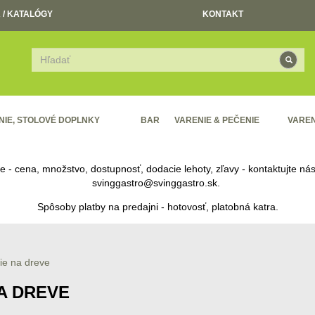
 / KATALÓGY
KONTAKT
NIE, STOLOVÉ DOPLNKY
BAR
VARENIE & PEČENIE
VAREN
re - cena, množstvo, dostupnosť, dodacie lehoty, zľavy - kontaktujte n
svinggastro@svinggastro.sk
.
Spôsoby platby na predajni - hotovosť, platobná katra.
ie na dreve
A DREVE