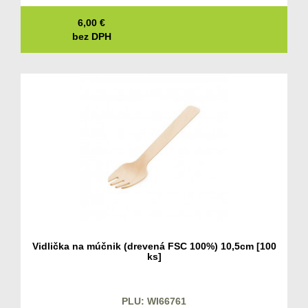
6,00
€
bez DPH
Vidlička na múčnik (drevená FSC 100%) 10,5cm [100
ks]
PLU: WI66761