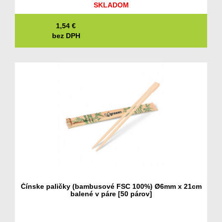
SKLADOM
1,54
€
bez DPH
Čínske paličky (bambusové FSC 100%) Ø6mm x 21cm
balené v páre [50 párov]