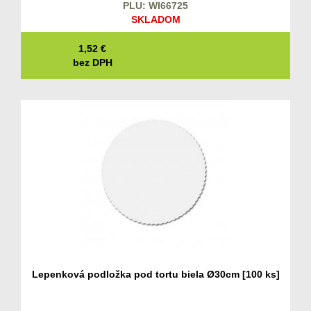
PLU: WI66725
SKLADOM
1,52
€
bez DPH
Lepenková podložka pod tortu biela Ø30cm [100 ks]