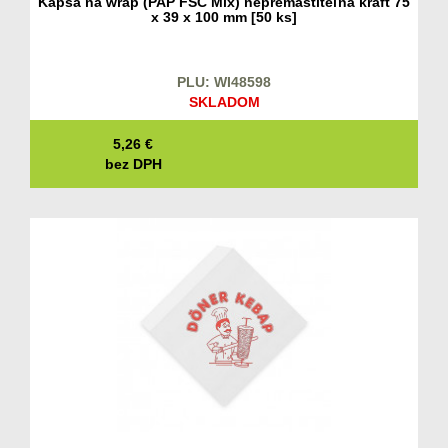
Kapsa na wrap (PAP FSC Mix) nepremastiteľná kraft 75
x 39 x 100 mm [50 ks]
PLU: WI48598
SKLADOM
5,26
€
bez DPH