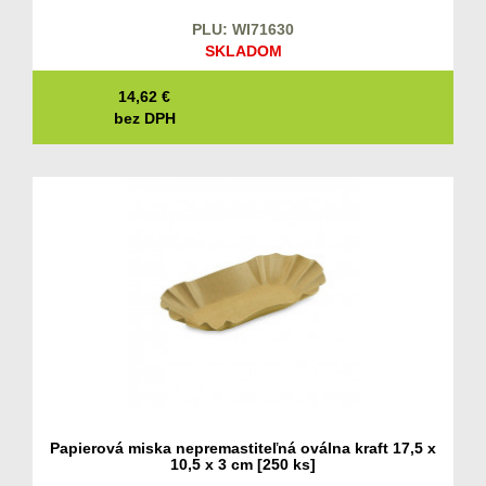
PLU: WI71630
SKLADOM
14,62
€
bez DPH
Papierová miska nepremastiteľná oválna kraft 17,5 x
10,5 x 3 cm [250 ks]