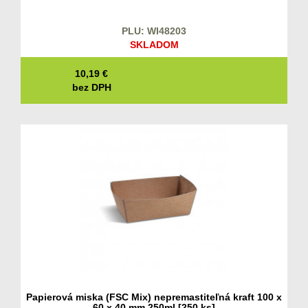
PLU: WI48203
SKLADOM
10,19
€
bez DPH
Papierová miska (FSC Mix) nepremastiteľná kraft 100 x
60 x 40 mm 250ml [250 ks]