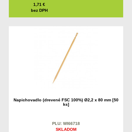
1,71
€
bez DPH
Napichovadlo (drevené FSC 100%) Ø2,2 x 80 mm [50
ks]
PLU: WI66718
SKLADOM