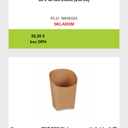
PLU: WI48325
SKLADOM
20,26
€
bez DPH