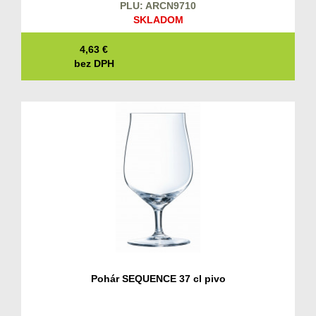
PLU: ARCN9710
SKLADOM
4,63
€
bez DPH
Pohár SEQUENCE 37 cl pivo