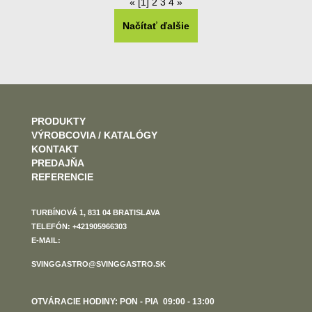
«
[1]
2
3
4
»
Načítať ďalšie
PRODUKTY
VÝROBCOVIA / KATALÓGY
KONTAKT
PREDAJŇA
REFERENCIE
TURBÍNOVÁ 1, 831 04 BRATISLAVA
TELEFÓN: +421905966303
E-MAIL:
SVINGGASTRO@SVINGGASTRO.SK
OTVÁRACIE HODINY: PON - PIA 09:00 - 13:00