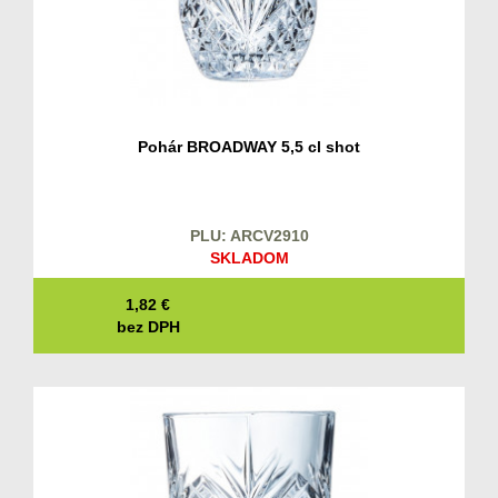
Pohár BROADWAY 5,5 cl shot
PLU: ARCV2910
SKLADOM
1,82
€
bez DPH