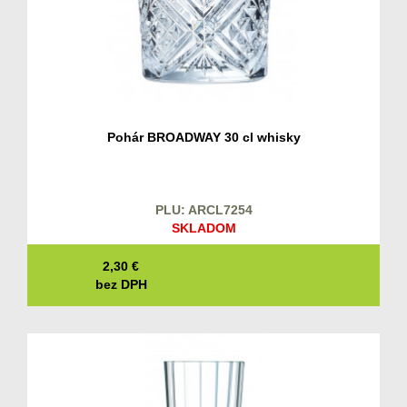
Pohár BROADWAY 30 cl whisky
PLU: ARCL7254
SKLADOM
2,30
€
bez DPH