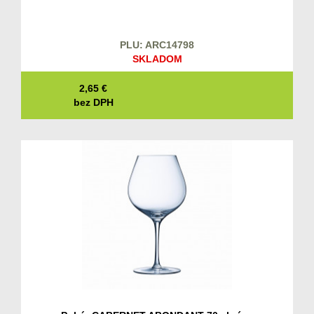
PLU: ARC14798
SKLADOM
2,65
€
bez DPH