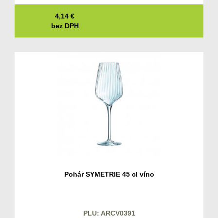
4,14
€
bez DPH
Pohár SYMETRIE 45 cl víno
PLU: ARCV0391