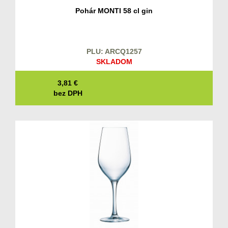
Pohár MONTI 58 cl gin
PLU: ARCQ1257
SKLADOM
3,81
€
bez DPH