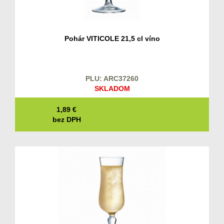
Pohár VITICOLE 21,5 cl víno
PLU: ARC37260
SKLADOM
1,89
€
bez DPH