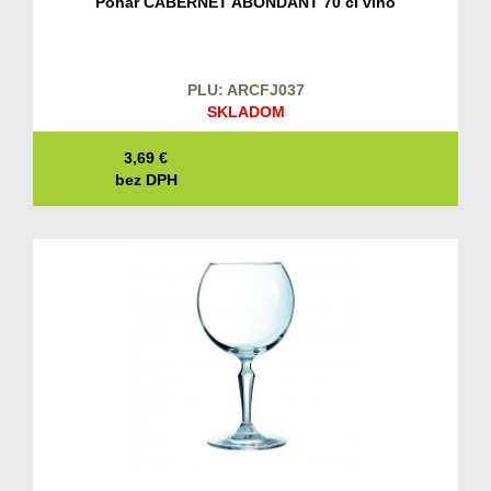
Pohár CABERNET ABONDANT 70 cl víno
PLU: ARCFJ037
SKLADOM
3,69
€
bez DPH