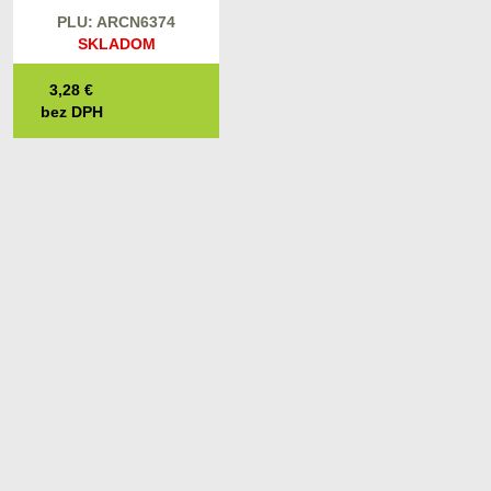
PLU: ARCN6374
SKLADOM
3,28
€
bez DPH