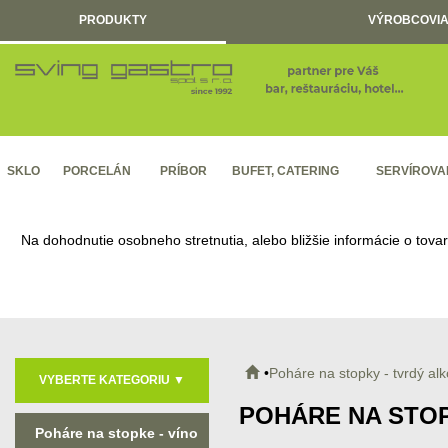
PRODUKTY
VÝROBCOVIA
SKLO
PORCELÁN
PRÍBOR
BUFET, CATERING
SERVÍROVA
Na dohodnutie osobneho stretnutia, alebo bližšie informácie o tova
Poháre na stopky - tvrdý alk
VYBERTE KATEGORIU
▼
POHÁRE NA STOP
Poháre na stopke - víno