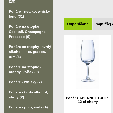
(19)
Poháre - nealko, whisky,
long
(31)
Odporúčané
Najnižšej
Poháre na stopke -
Cocktail, Champagne,
Prosecco
(9)
Poháre na stopky - tvrdý
alkohol, likér, grappa,
rum
(4)
Poháre na stopke -
brandy, koňak
(0)
Poháre - whisky
(7)
Poháre - tvrdý alkohol,
shoty
(2)
Pohár CABERNET TULIPE
12 cl sherry
Poháre - pivo, voda
(4)