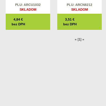
PLU: ARCU1032
PLU: ARCN8212
SKLADOM
SKLADOM
4,84
€
3,51
€
bez DPH
bez DPH
«
[1]
»