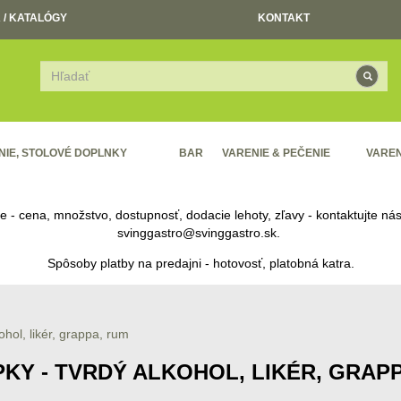
 / KATALÓGY
KONTAKT
NIE, STOLOVÉ DOPLNKY
BAR
VARENIE & PEČENIE
VAREN
re - cena, množstvo, dostupnosť, dodacie lehoty, zľavy - kontaktujte n
svinggastro@svinggastro.sk
.
Spôsoby platby na predajni - hotovosť, platobná katra.
ohol, likér, grappa, rum
KY - TVRDÝ ALKOHOL, LIKÉR, GRAP