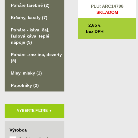
Poháre farebné
(2)
PLU: ARC14798
SKLADOM
Krčahy, karafy
(7)
2,65
€
Poháre - káva, čaj,
bez DPH
ľadová káva, teplé
nápoje
(9)
Poháre -zmzlina, dezerty
(5)
Misy, misky
(1)
Popolníky
(2)
VYBERTE FILTRE
▼
Výrobca