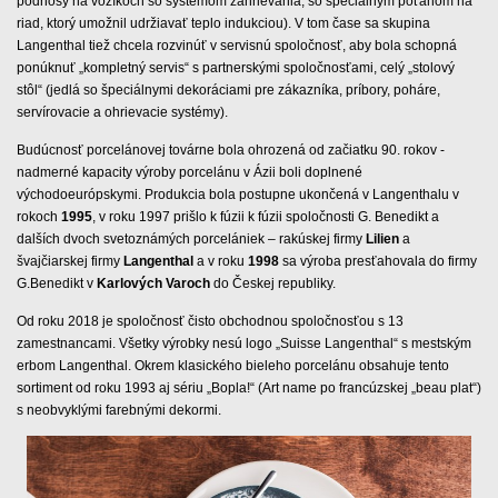
podnosy na vozíkoch so systémom zahrievania, so špeciálnym poťahom na
riad, ktorý umožnil udržiavať teplo indukciou). V tom čase sa skupina
Langenthal tiež chcela rozvinúť v servisnú spoločnosť, aby bola schopná
ponúknuť „kompletný servis“ s partnerskými spoločnosťami, celý „stolový
stôl“ (jedlá so špeciálnymi dekoráciami pre zákazníka, príbory, poháre,
servírovacie a ohrievacie systémy).
Budúcnosť porcelánovej továrne bola ohrozená od začiatku 90. rokov -
nadmerné kapacity výroby porcelánu v Ázii boli doplnené
východoeurópskymi. Produkcia bola postupne ukončená v Langenthalu v
rokoch
1995
, v roku 1997 prišlo k fúzii k fúzii spoločnosti G. Benedikt a
dalších dvoch svetoznámých porcelániek – rakúskej firmy
Lilien
a
švajčiarskej firmy
Langenthal
a v roku
1998
sa výroba presťahovala do firmy
G.Benedikt v
Karlových Varoch
do Českej republiky.
Od roku 2018 je spoločnosť čisto obchodnou spoločnosťou s 13
zamestnancami. Všetky výrobky nesú logo „Suisse Langenthal“ s mestským
erbom Langenthal.
Okrem klasického bieleho porcelánu obsahuje tento
sortiment od roku 1993 aj sériu „Bopla!“ (Art name po francúzskej „beau plat“)
s neobvyklými farebnými dekormi.