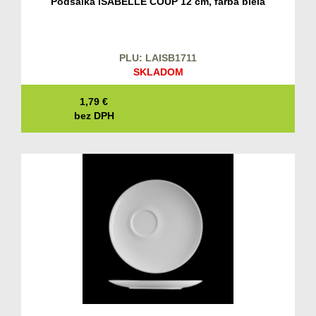
Podšálka ISABELLE COUP 12 cm, farba biela
PLU: LAISB1711
SKLADOM
1,79
€
bez DPH