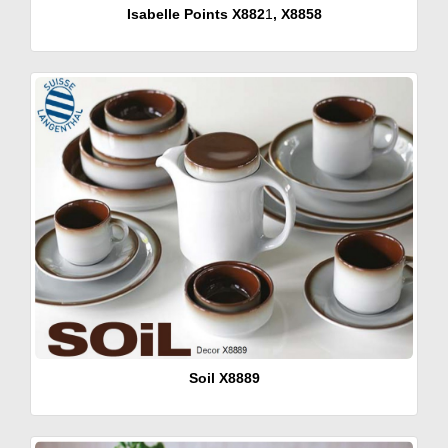
Isabelle Points X882
1
, X8858
Soil X8889