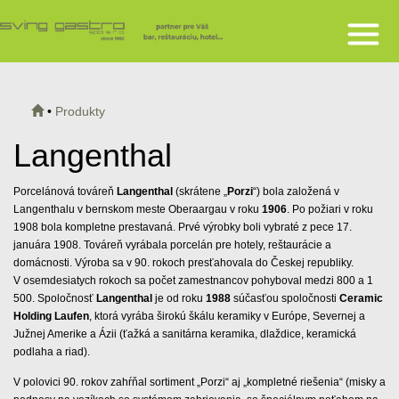
•
Produkty
Langenthal
Porcelánová továreň
Langenthal
(skrátene „
Porzi
“) bola založená v
Langenthalu v bernskom meste Oberaargau v roku
1906
. Po požiari v roku
1908 bola kompletne prestavaná. Prvé výrobky boli vybraté z pece 17.
januára 1908. Továreň vyrábala porcelán pre hotely, reštaurácie a
domácnosti. Výroba sa v 90. rokoch presťahovala do Českej republiky.
V osemdesiatych rokoch sa počet zamestnancov pohyboval medzi 800 a 1
500. Spoločnosť
Langenthal
je od roku
1988
súčasťou spoločnosti
Ceramic
Holding Laufen
, ktorá vyrába širokú škálu keramiky v Európe, Severnej a
Južnej Amerike a Ázii (ťažká a sanitárna keramika, dlaždice, keramická
podlaha a riad).
V polovici 90. rokov zahŕňal sortiment „Porzi“ aj „kompletné riešenia“ (misky a